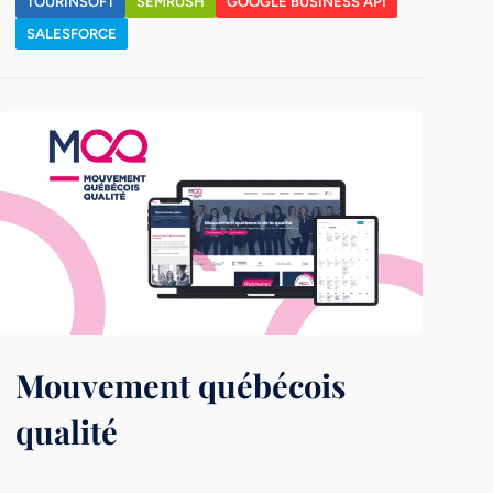
TOURINSOFT
SEMRUSH
GOOGLE BUSINESS API
SALESFORCE
Mouvement québécois
qualité