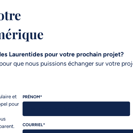
otre
mérique
es Laurentides pour votre prochain projet?
pour que nous puissions échanger sur votre proj
laire et
PRÉNOM
*
ppel pour
ous
COURRIEL
*
parent.