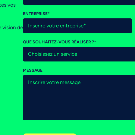
tes vos
ENTREPRISE
*
s
e vision de
QUE SOUHAITEZ-VOUS RÉALISER ?
*
MESSAGE