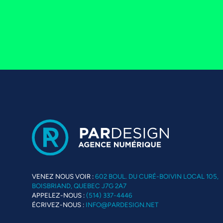
VENEZ NOUS VOIR :
602 BOUL. DU CURÉ-BOIVIN LOCAL 105,
BOISBRIAND, QUEBEC J7G 2A7
APPELEZ-NOUS :
(514) 337-4446
ÉCRIVEZ-NOUS :
INFO@PARDESIGN.NET