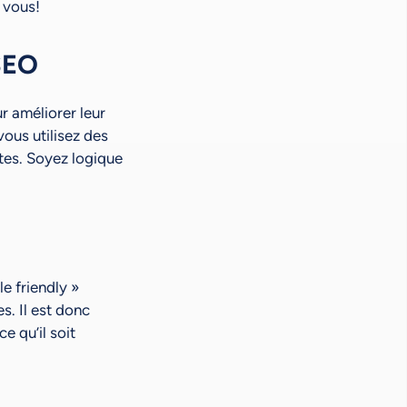
 vous!
 SEO
r améliorer leur
ous utilisez des
tes. Soyez logique
e friendly »
s. Il est donc
e qu’il soit